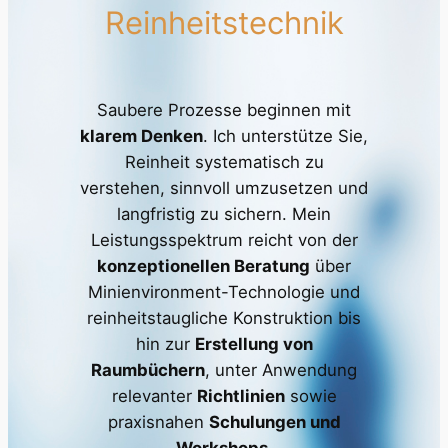
Reinheitstechnik
Saubere Prozesse beginnen mit
klarem Denken
. Ich unterstütze Sie,
Reinheit systematisch zu
verstehen, sinnvoll umzusetzen und
langfristig zu sichern. Mein
Leistungsspektrum reicht von der
konzeptionellen Beratung
über
Minienvironment-Technologie und
reinheitstaugliche Konstruktion bis
hin zur
Erstellung von
Raumbüchern
, unter Anwendung
relevanter
Richtlinien
sowie
praxisnahen
Schulungen und